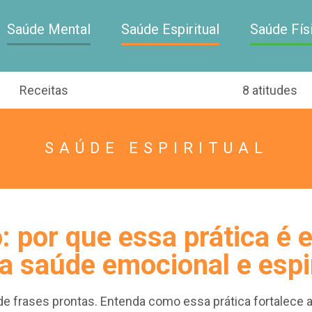
Saúde Mental
Saúde Espiritual
Saúde Fís
Receitas
8 atitudes
SAÚDE ESPIRITUAL
: por que essa prática é 
a saúde emocional e espi
 de frases prontas. Entenda como essa prática fortalece 