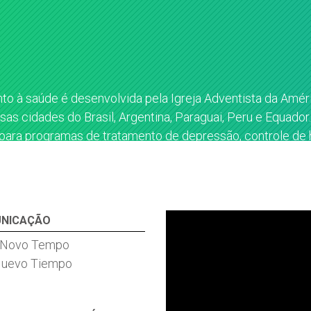
o à saúde é desenvolvida pela Igreja Adventista da Amér
sas cidades do Brasil, Argentina, Paraguai, Peru e Equador.
ara programas de tratamento de depressão, controle de h
 para reforçar os bons hábitos de alimentação saudável.
NICAÇÃO
 Novo Tempo
Nuevo Tiempo