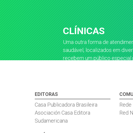
CLÍNICAS
Uma outra forma de atendiment
saudável, localizados em diver
recebem um público especial p
de colesterol ou simplesmente
EDITORAS
COMU
Casa Publicadora Brasileira
Rede
Asociación Casa Editora
Red 
Sudamericana