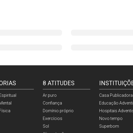
ORIAS
8 ATITUDES
INSTITUIÇÕ
spiritual
Ar puro
Casa Publicadora
Mental
Confiança
Educação Adventi
Física
Domínio próprio
Hospitais Adventi
Exercícios
Novo tempo
Sol
Superbom