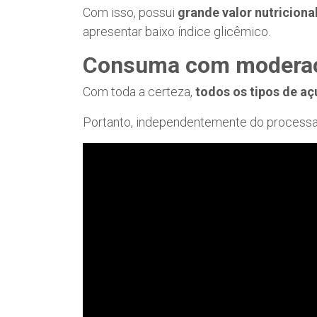
Com isso, possui
grande valor nutriciona
apresentar baixo índice glicêmico.
Consuma com modera
Com toda a certeza,
todos os tipos de aç
Portanto, independentemente do processa