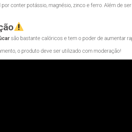
l
por conter potássio, magnésio, zinco e ferro. Além de ser
ção
úcar
são bastante calóricos e tem o poder de aumentar ra
mento, o produto deve ser utilizado com moderação!