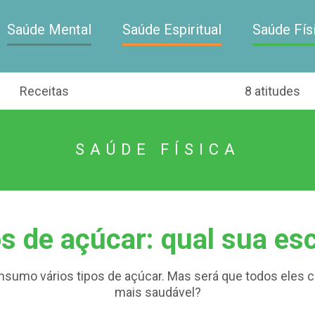
Saúde Mental
Saúde Espiritual
Saúde Fís
Receitas
8 atitudes
SAÚDE FÍSICA
os de açúcar: qual sua es
onsumo vários tipos de açúcar. Mas será que todos eles 
mais saudável?