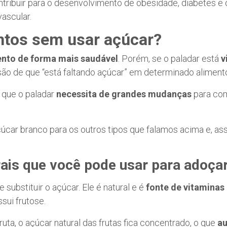
tribuir para o desenvolvimento de obesidade, diabetes e
ascular.
ntos sem usar açúcar
?
ento de forma mais saudável
. Porém, se o paladar está
v
ão de que “está faltando açúcar” em determinado aliment
 que o paladar
necessita de grandes mudanças
para com
úcar branco para os outros tipos que falamos acima e, as
ais que você pode usar para adoçar
substituir o açúcar. Ele é natural e é
fonte de vitaminas
sui frutose.
uta, o açúcar natural das frutas fica concentrado, o que
au