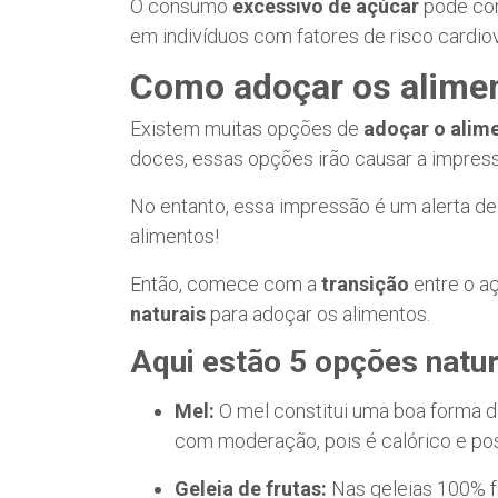
O consumo
excessivo de açúcar
pode con
em indivíduos com fatores de risco cardiov
Como adoçar os alime
Existem muitas opções de
adoçar o alim
doces, essas opções irão causar a impress
No entanto, essa impressão é um alerta de
alimentos!
Então, comece com a
transição
entre o aç
naturais
para adoçar os alimentos.
Aqui estão 5 opções natur
Mel:
O mel constitui uma boa forma de 
com moderação, pois é calórico e pos
Geleia de frutas:
Nas geleias 100% fr