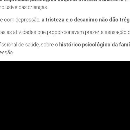
nclusive das crianças.
nte com depressão,
a tristeza e o desanimo não dão tré
as as atividades que proporcionavam prazer e sensação d
issional de saúde, sobre o
histórico psicológico da famí
essão.