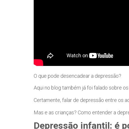
O que pode desencadear a depressão?
Aqui no blog também já foi falado sobre o
Certamente, falar de depressão entre os ad
Mas e as crianças? Como entender a depres
Depressão infantil: é p