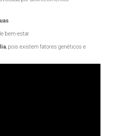
guas
.
e bem-estar.
lia
, pois existem fatores genéticos e