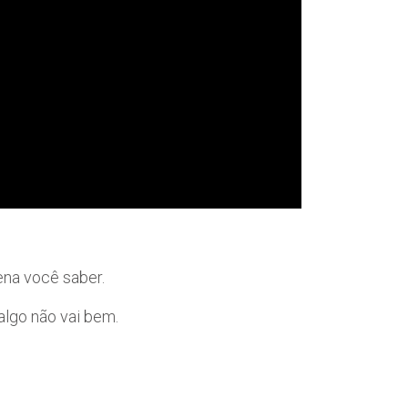
ena você saber.
algo não vai bem.