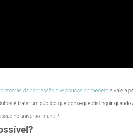
s
sintomas da depressão que poucos conhecem
e vale a p
ultos é tratar um público que consegue distinguir quando 
são no universo infantil?
ossível?