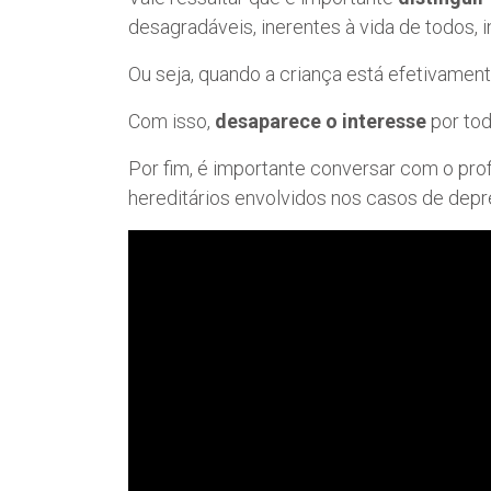
desagradáveis, inerentes à vida de todos, i
Ou seja, quando a criança está efetivame
Com isso,
desaparece o interesse
por tod
Por fim, é importante conversar com o prof
hereditários envolvidos nos casos de depr