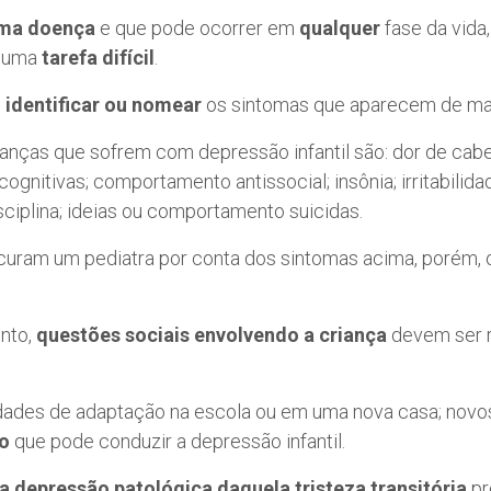
uma doença
e que pode ocorrer em
qualquer
fase da vida
é uma
tarefa difícil
.
identificar ou nomear
os sintomas que aparecem de man
ianças que sofrem com depressão infantil são: dor de cabeç
cognitivas; comportamento antissocial; insônia; irritabilid
ciplina; ideias ou comportamento suicidas.
ocuram um pediatra por conta dos sintomas acima, porém,
nto,
questões sociais envolvendo a criança
devem ser r
uldades de adaptação na escola ou em uma nova casa; nov
to
que pode conduzir a depressão infantil.
 a depressão patológica daquela tristeza transitória
pr