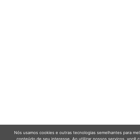
Nós usamos cookies e outras tecnologias semelhantes para melh
conteúdo de seu interesse. Ao utilizar nossos serviços, voc