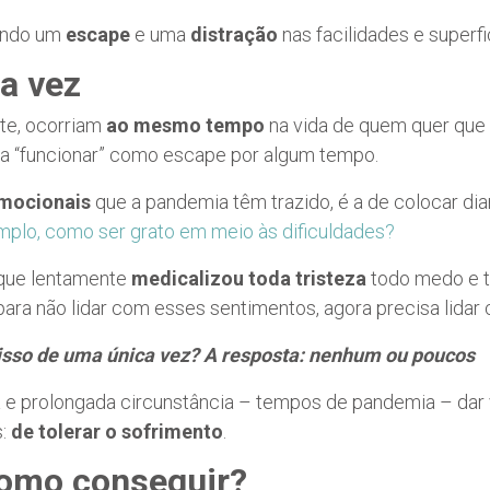
rando um
escape
e uma
distração
nas facilidades e superfi
a vez
nte, ocorriam
ao mesmo tempo
na vida de quem quer que 
dia “funcionar” como escape por algum tempo.
emocionais
que a pandemia têm trazido, é a de colocar dia
plo, como ser grato em meio às dificuldades?
 que lentamente
medicalizou toda tristeza
todo medo e t
para não lidar com esses sentimentos, agora precisa lidar
 isso de uma única vez? A resposta: nenhum ou poucos
a e prolongada circunstância – tempos de pandemia – dar
s:
de
tolerar o sofrimento
.
omo conseguir?