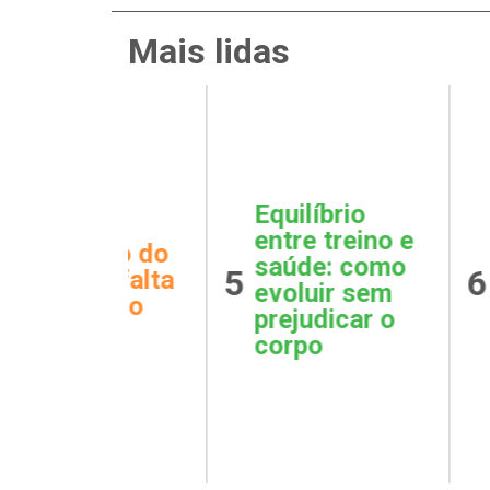
Mais lidas
íbrio
Barri
Primeiros
 treino e
cortis
Socorros
e: como
que n
6
7
emocionais:
ir sem
dorm
como agir em
dicar o
incha
uma crise
o
barri