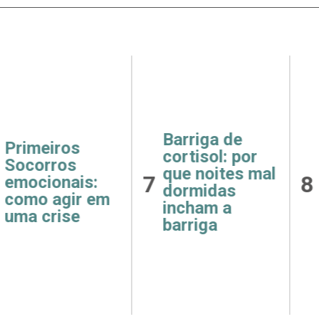
ga de
Receitas
Saúde
ol: por
fáceis e
como 
oites mal
8
9
saudáveis
e hip
idas
para o café da
afeta
m a
manhã
rins
ga