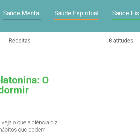
Saúde Mental
Saúde Espiritual
Saúde Fís
Receitas
8 atitudes
latonina: O
 dormir
veja o que a ciência diz
s hábitos que podem