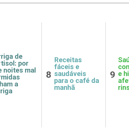
ga de
Receitas
Saúde
ol: por
fáceis e
como 
oites mal
8
9
saudáveis
e hipe
das
para o café da
afeta
m a
manhã
rins
ga