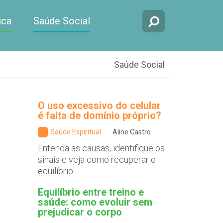
ica
Saúde Social
Saúde Social
O uso excessivo do celular
é falta de domínio próprio?
Saúde Espiritual
Aline Castro
Entenda as causas, identifique os
sinais e veja como recuperar o
equilíbrio.
Equilíbrio entre treino e
saúde: como evoluir sem
prejudicar o corpo