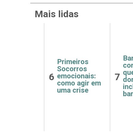
Mais lidas
íbrio
Barri
Primeiros
 treino e
cortis
Socorros
e: como
que n
6
7
emocionais:
ir sem
dormi
como agir em
dicar o
incha
uma crise
o
barri