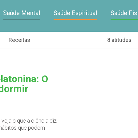
Saúde Mental
Saúde Espiritual
Saúde Fís
Receitas
8 atitudes
latonina: O
 dormir
veja o que a ciência diz
s hábitos que podem