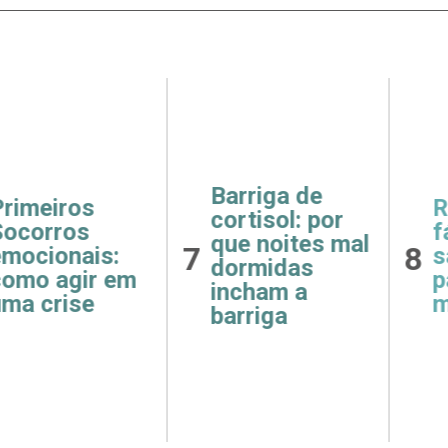
ga de
Receitas
Saúde
ol: por
fáceis e
como 
oites mal
8
9
saudáveis
e hipe
das
para o café da
afeta
m a
manhã
rins
ga