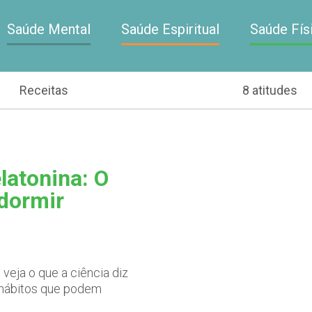
Saúde Mental
Saúde Espiritual
Saúde Fís
Receitas
8 atitudes
latonina: O
 dormir
veja o que a ciência diz
s hábitos que podem