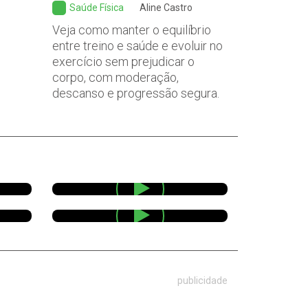
Saúde Física
Aline Castro
Veja como manter o equilíbrio
entre treino e saúde e evoluir no
exercício sem prejudicar o
corpo, com moderação,
descanso e progressão segura.
publicidade