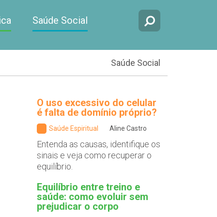
ica
Saúde Social
Saúde Social
O uso excessivo do celular
é falta de domínio próprio?
Saúde Espiritual
Aline Castro
Entenda as causas, identifique os
sinais e veja como recuperar o
equilíbrio.
Equilíbrio entre treino e
saúde: como evoluir sem
prejudicar o corpo