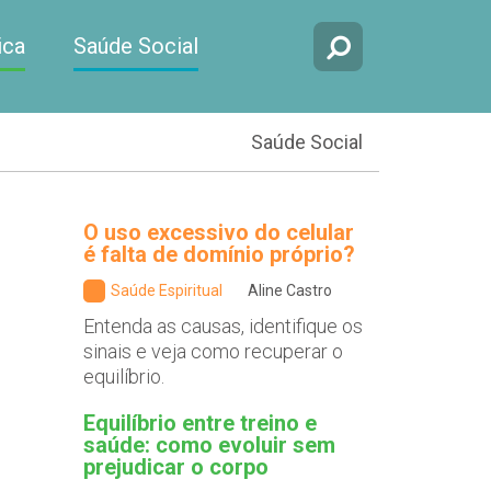
ica
Saúde Social
Saúde Social
O uso excessivo do celular
é falta de domínio próprio?
Saúde Espiritual
Aline Castro
Entenda as causas, identifique os
sinais e veja como recuperar o
equilíbrio.
Equilíbrio entre treino e
saúde: como evoluir sem
prejudicar o corpo