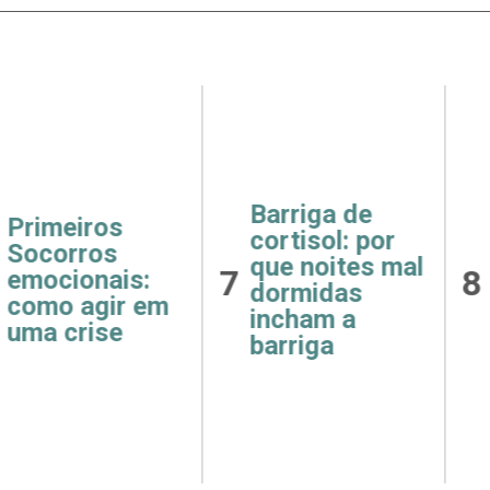
ga de
Receitas
Saúde
ol: por
fáceis e
como 
oites mal
8
9
saudáveis
e hipe
das
para o café da
afeta
m a
manhã
rins
ga