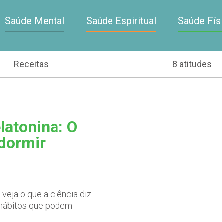
Saúde Mental
Saúde Espiritual
Saúde Fís
Receitas
8 atitudes
latonina: O
 dormir
veja o que a ciência diz
s hábitos que podem