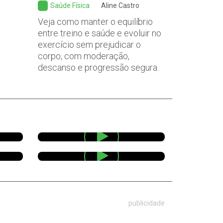
Saúde Física
Aline Castro
Veja como manter o equilíbrio
entre treino e saúde e evoluir no
exercício sem prejudicar o
corpo, com moderação,
descanso e progressão segura.
publicidade