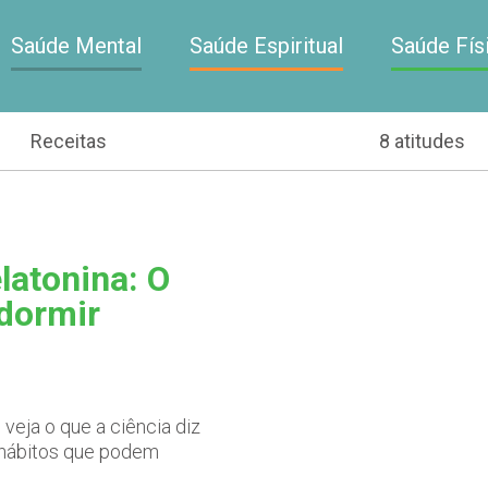
Saúde Mental
Saúde Espiritual
Saúde Fís
Receitas
8 atitudes
latonina: O
 dormir
veja o que a ciência diz
s hábitos que podem