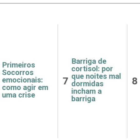
ga de
Receitas
Saúde
ol: por
fáceis e
como 
oites mal
8
9
saudáveis
e hip
idas
para o café da
afeta
m a
manhã
rins
ga