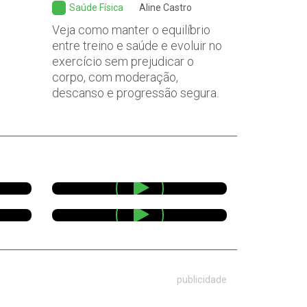
Saúde Física
Aline Castro
Veja como manter o equilíbrio
entre treino e saúde e evoluir no
exercício sem prejudicar o
corpo, com moderação,
descanso e progressão segura.
publicidade