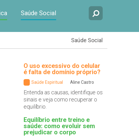
ica
Saúde Social
Saúde Social
O uso excessivo do celular
é falta de domínio próprio?
Saúde Espiritual
Aline Castro
Entenda as causas, identifique os
sinais e veja como recuperar o
equilíbrio.
Equilíbrio entre treino e
saúde: como evoluir sem
prejudicar o corpo