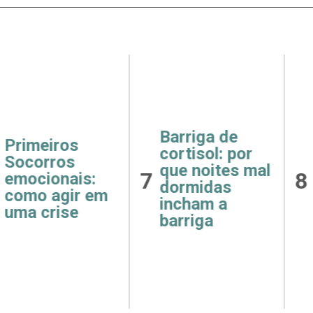
ga de
Receitas
Saúde
ol: por
fáceis e
como 
oites mal
8
9
saudáveis
e hip
das
para o café da
afeta
m a
manhã
rins
ga