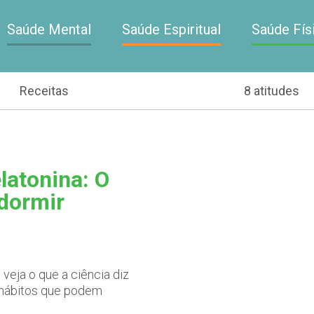
Saúde Mental
Saúde Espiritual
Saúde Fís
Receitas
8 atitudes
latonina: O
 dormir
veja o que a ciência diz
s hábitos que podem