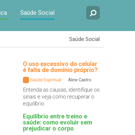
ica
Saúde Social
Saúde Social
O uso excessivo do celular
é falta de domínio próprio?
Saúde Espiritual
Aline Castro
Entenda as causas, identifique os
sinais e veja como recuperar o
equilíbrio.
Equilíbrio entre treino e
saúde: como evoluir sem
prejudicar o corpo