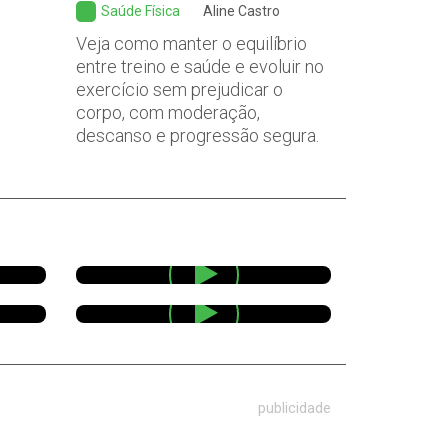
Saúde Física
Aline Castro
Veja como manter o equilíbrio
entre treino e saúde e evoluir no
exercício sem prejudicar o
corpo, com moderação,
descanso e progressão segura.
publicidade