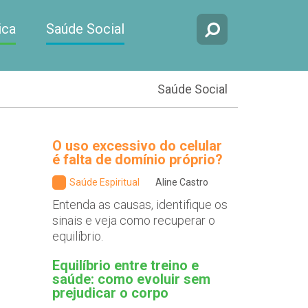
ica
Saúde Social
Saúde Social
O uso excessivo do celular
é falta de domínio próprio?
Saúde Espiritual
Aline Castro
Entenda as causas, identifique os
sinais e veja como recuperar o
equilíbrio.
Equilíbrio entre treino e
saúde: como evoluir sem
prejudicar o corpo