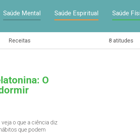
Saúde Mental
Saúde Espiritual
Saúde Fís
Receitas
8 atitudes
latonina: O
 dormir
veja o que a ciência diz
s hábitos que podem