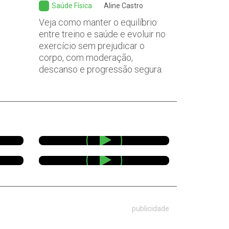
Saúde Física
Aline Castro
Veja como manter o equilíbrio
entre treino e saúde e evoluir no
exercício sem prejudicar o
corpo, com moderação,
descanso e progressão segura.
publicidade