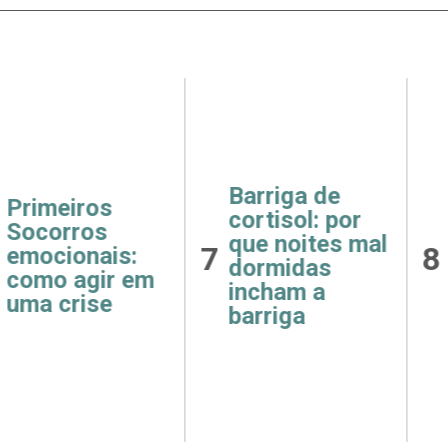
ga de
Receitas
Saúde
ol: por
fáceis e
como 
oites mal
8
9
saudáveis
e hip
idas
para o café da
afeta
m a
manhã
rins
ga