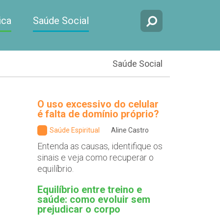
ica
Saúde Social
Saúde Social
O uso excessivo do celular
é falta de domínio próprio?
Saúde Espiritual
Aline Castro
Entenda as causas, identifique os
sinais e veja como recuperar o
equilíbrio.
Equilíbrio entre treino e
saúde: como evoluir sem
prejudicar o corpo