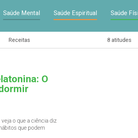
Saúde Mental
Saúde Espiritual
Saúde Fís
Receitas
8 atitudes
latonina: O
 dormir
veja o que a ciência diz
s hábitos que podem