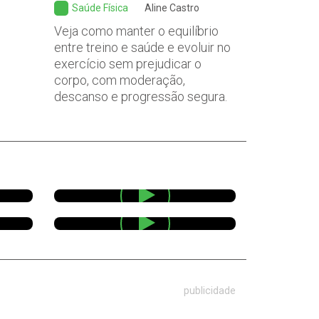
Saúde Física
Aline Castro
Veja como manter o equilíbrio
entre treino e saúde e evoluir no
exercício sem prejudicar o
corpo, com moderação,
descanso e progressão segura.
publicidade