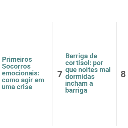
ga de
Receitas
Saúde
ol: por
fáceis e
como 
oites mal
8
9
saudáveis
e hip
das
para o café da
afeta
m a
manhã
rins
ga