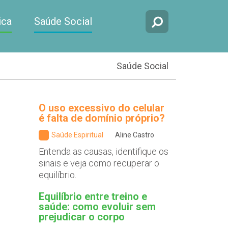
ica
Saúde Social
Saúde Social
O uso excessivo do celular
é falta de domínio próprio?
Saúde Espiritual
Aline Castro
Entenda as causas, identifique os
sinais e veja como recuperar o
equilíbrio.
Equilíbrio entre treino e
saúde: como evoluir sem
prejudicar o corpo