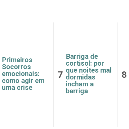
ga de
Receitas
Saúde
ol: por
fáceis e
como 
oites mal
8
9
saudáveis
e hip
das
para o café da
afeta
m a
manhã
rins
ga