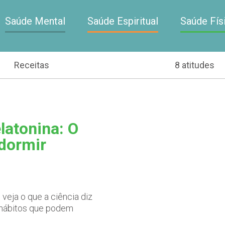
Saúde Mental
Saúde Espiritual
Saúde Fís
Receitas
8 atitudes
latonina: O
 dormir
veja o que a ciência diz
s hábitos que podem