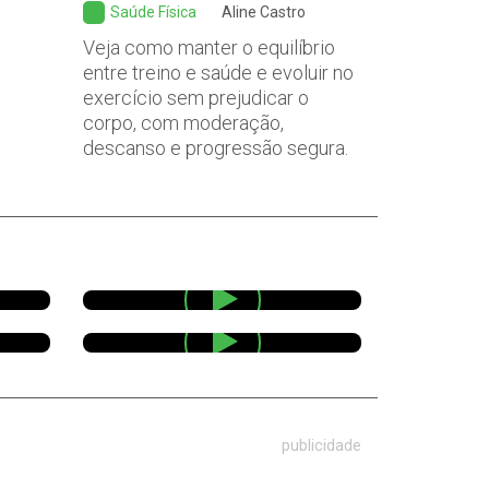
Saúde Física
Aline Castro
Veja como manter o equilíbrio
entre treino e saúde e evoluir no
exercício sem prejudicar o
corpo, com moderação,
descanso e progressão segura.
publicidade