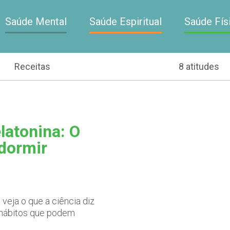
Saúde Mental
Saúde Espiritual
Saúde Fís
Receitas
8 atitudes
latonina: O
 dormir
veja o que a ciência diz
s hábitos que podem