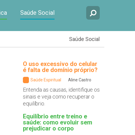
ica
Saúde Social
Saúde Social
O uso excessivo do celular
é falta de domínio próprio?
Saúde Espiritual
Aline Castro
Entenda as causas, identifique os
sinais e veja como recuperar o
equilíbrio.
Equilíbrio entre treino e
saúde: como evoluir sem
prejudicar o corpo