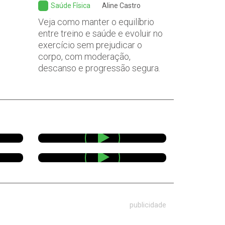
Saúde Física
Aline Castro
Veja como manter o equilíbrio
entre treino e saúde e evoluir no
exercício sem prejudicar o
corpo, com moderação,
descanso e progressão segura.
publicidade