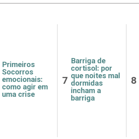
ga de
Receitas
Saúde
ol: por
fáceis e
como 
oites mal
8
9
saudáveis
e hip
das
para o café da
afeta
m a
manhã
rins
ga