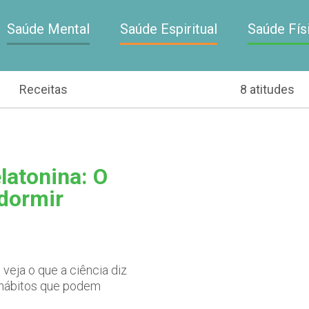
Saúde Mental
Saúde Espiritual
Saúde Fís
Receitas
8 atitudes
latonina: O
 dormir
veja o que a ciência diz
s hábitos que podem