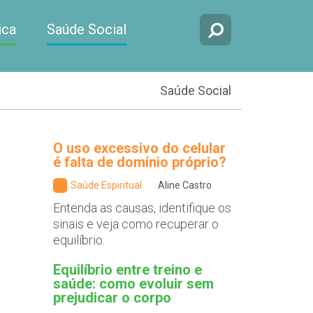
ica
Saúde Social
Saúde Social
O uso excessivo do celular
é falta de domínio próprio?
Saúde Espiritual
Aline Castro
Entenda as causas, identifique os
sinais e veja como recuperar o
equilíbrio.
Equilíbrio entre treino e
saúde: como evoluir sem
prejudicar o corpo