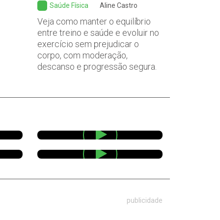
Saúde Física
Aline Castro
Veja como manter o equilíbrio
entre treino e saúde e evoluir no
exercício sem prejudicar o
corpo, com moderação,
descanso e progressão segura.
publicidade