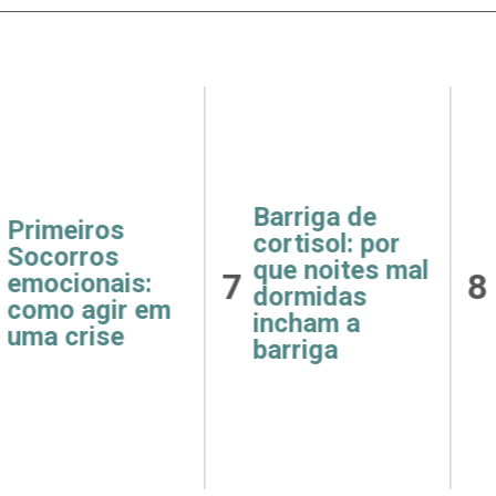
ga de
Receitas
Saúde
ol: por
fáceis e
como 
oites mal
8
9
saudáveis
e hip
das
para o café da
afeta
m a
manhã
rins
ga