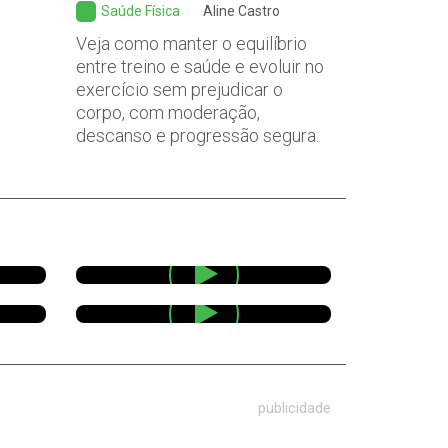
Saúde Física
Aline Castro
Veja como manter o equilíbrio
entre treino e saúde e evoluir no
exercício sem prejudicar o
corpo, com moderação,
descanso e progressão segura.
publicidade