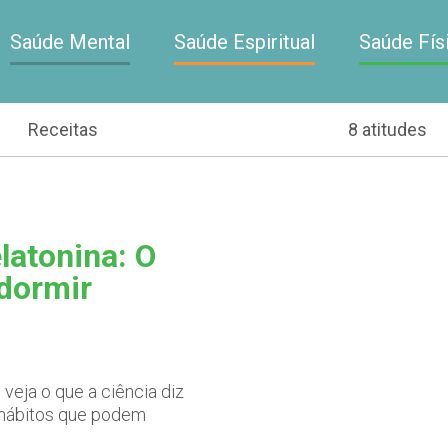
Saúde Mental
Saúde Espiritual
Saúde Fís
Receitas
8 atitudes
latonina: O
 dormir
veja o que a ciência diz
s hábitos que podem