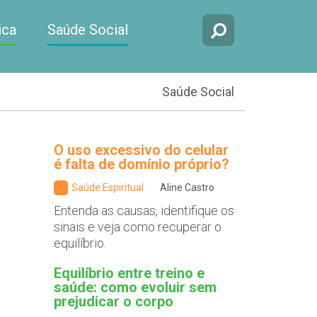
ica
Saúde Social
Saúde Social
O uso excessivo do celular
é falta de domínio próprio?
Saúde Espiritual
Aline Castro
Entenda as causas, identifique os
sinais e veja como recuperar o
equilíbrio.
Equilíbrio entre treino e
saúde: como evoluir sem
prejudicar o corpo