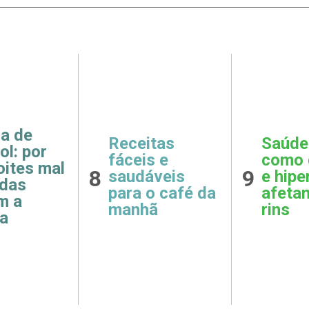
Saúde Renal:
Sinais de
como diabetes
sobrecarga
9
10
e hipertensão
emocional:
afetam seus
como o
rins
corpo avisa