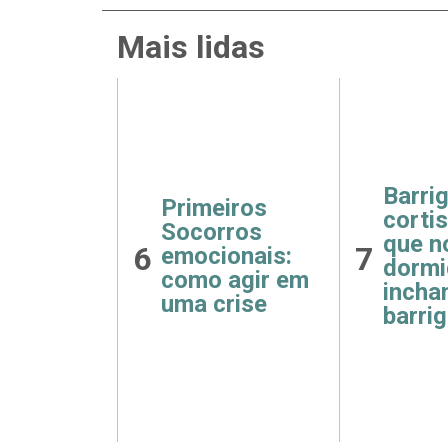
Mais lidas
Barriga de
Receitas
cortisol: por
fáceis e
que noites mal
7
8
saudáveis
dormidas
para o café da
incham a
manhã
barriga