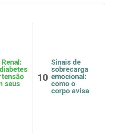
Ansiedade
financeira:
Silêncio
quando o
digital: o
medo
remédio
constante
11
12
necessário
sobre
para crianças
dinheiro
e
começa a
adolescentes
afetar sua
saúde
mental