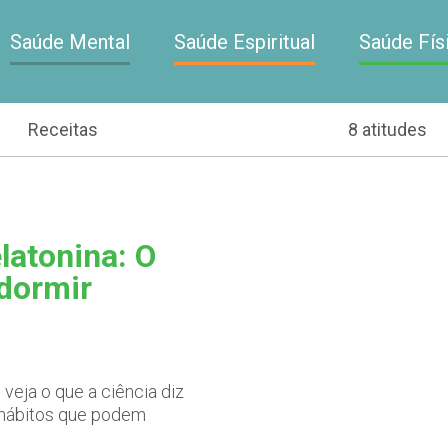
Saúde Mental
Saúde Espiritual
Saúde Fís
Receitas
8 atitudes
latonina: O
 dormir
veja o que a ciência diz
s hábitos que podem