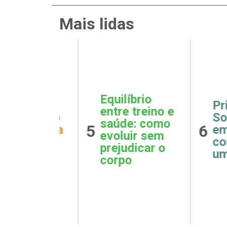
Mais lidas
íbrio
Barri
Primeiros
 treino e
cortis
Socorros
e: como
que n
6
7
emocionais:
ir sem
dormi
como agir em
dicar o
incha
uma crise
o
barri