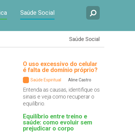
ica
Saúde Social
Saúde Social
O uso excessivo do celular
é falta de domínio próprio?
Saúde Espiritual
Aline Castro
Entenda as causas, identifique os
sinais e veja como recuperar o
equilíbrio.
Equilíbrio entre treino e
saúde: como evoluir sem
prejudicar o corpo