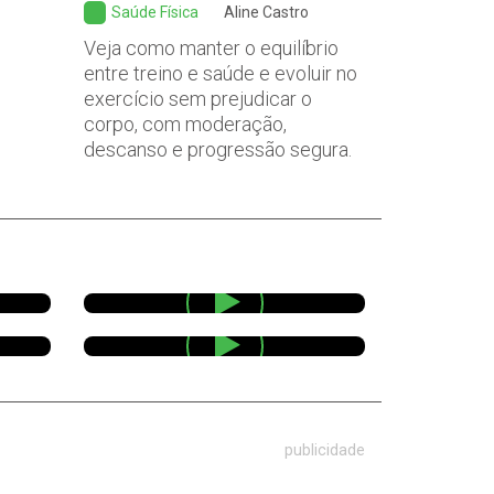
Saúde Física
Aline Castro
Veja como manter o equilíbrio
entre treino e saúde e evoluir no
exercício sem prejudicar o
corpo, com moderação,
descanso e progressão segura.
publicidade