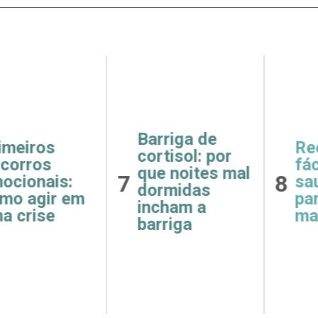
ga de
Receitas
Saúde
ol: por
fáceis e
como 
oites mal
8
9
saudáveis
e hipe
das
para o café da
afeta
m a
manhã
rins
ga